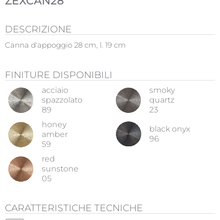
ZEXCAN28
DESCRIZIONE
Canna d'appoggio 28 cm, l. 19 cm
FINITURE DISPONIBILI
acciaio
smoky
spazzolato
quartz
89
23
honey
black onyx
amber
96
59
red
sunstone
05
CARATTERISTICHE TECNICHE