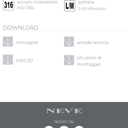
acciaio inossidabile
portata
AISI 316L
5
litri/minuto
DOWNLOAD
immagine
scheda tecnica
istruzioni di
DWG3D
montaggio
SEGUICI SU